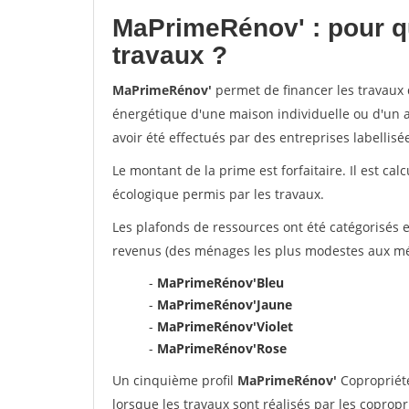
MaPrimeRénov'
: pour q
travaux ?
MaPrimeRénov'
permet de financer les travaux d
énergétique d'une maison individuelle ou d'un a
avoir été effectués par des entreprises labelli
Le montant de la prime est forfaitaire. Il est ca
écologique permis par les travaux.
Les plafonds de ressources ont été catégorisés e
revenus (des ménages les plus modestes aux mén
-
MaPrimeRénov'Bleu
-
MaPrimeRénov'Jaune
-
MaPrimeRénov'Violet
-
MaPrimeRénov'Rose
Un cinquième profil
MaPrimeRénov'
Copropriété
lorsque les travaux sont réalisés par les copropr