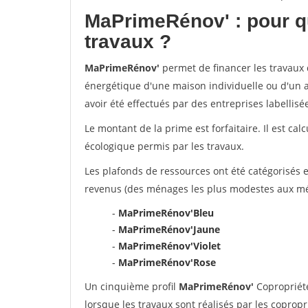
MaPrimeRénov'
: pour q
travaux ?
MaPrimeRénov'
permet de financer les travaux d
énergétique d'une maison individuelle ou d'un a
avoir été effectués par des entreprises labelli
Le montant de la prime est forfaitaire. Il est ca
écologique permis par les travaux.
Les plafonds de ressources ont été catégorisés e
revenus (des ménages les plus modestes aux mén
-
MaPrimeRénov'Bleu
-
MaPrimeRénov'Jaune
-
MaPrimeRénov'Violet
-
MaPrimeRénov'Rose
Un cinquième profil
MaPrimeRénov'
Copropriété
lorsque les travaux sont réalisés par les copropr