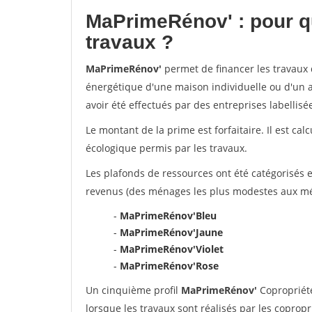
MaPrimeRénov'
: pour q
travaux ?
MaPrimeRénov'
permet de financer les travaux d
énergétique d'une maison individuelle ou d'un a
avoir été effectués par des entreprises labelli
Le montant de la prime est forfaitaire. Il est ca
écologique permis par les travaux.
Les plafonds de ressources ont été catégorisés e
revenus (des ménages les plus modestes aux mén
-
MaPrimeRénov'Bleu
-
MaPrimeRénov'Jaune
-
MaPrimeRénov'Violet
-
MaPrimeRénov'Rose
Un cinquième profil
MaPrimeRénov'
Copropriété
lorsque les travaux sont réalisés par les copropr